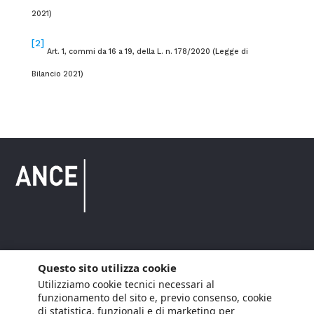
2021)
[2]
Art. 1, commi da 16 a 19, della L. n. 178/2020 (Legge di
Bilancio 2021)
Copyright © 2021 ANCE. Tutti i diritti riservati.
Questo sito utilizza cookie
Utilizziamo cookie tecnici necessari al
Privacy
Arianna Net
Società di
Lavora con noi
funzionamento del sito e, previo consenso, cookie
servizi
di statistica, funzionali e di marketing per