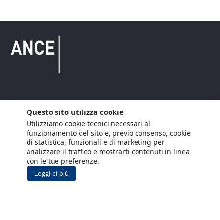
Copyright © 2021 ANCE. Tutti i diritti riservati.
Questo sito utilizza cookie
Utilizziamo cookie tecnici necessari al
Privacy
Arianna Net
Società di
Lavora con noi
funzionamento del sito e, previo consenso, cookie
servizi
di statistica, funzionali e di marketing per
Cookie Policy
Arianna CE
analizzare il traffico e mostrarti contenuti in linea
con le tue preferenze.
Gestisci cookie
Leggi di più
Social Media Policy
Aiuti di Stato
Segnalazioni Whistleblowing