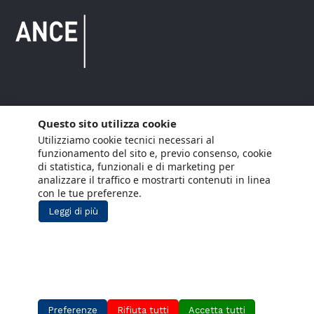
Copyright © 2021 ANCE. Tutti i diritti riservati.
Questo sito utilizza cookie
Utilizziamo cookie tecnici necessari al
Privacy
Arianna Net
Società di
Lavora con noi
funzionamento del sito e, previo consenso, cookie
servizi
di statistica, funzionali e di marketing per
Cookie Policy
Arianna CE
analizzare il traffico e mostrarti contenuti in linea
con le tue preferenze.
Gestisci cookie
Leggi di più
Social Media Policy
Aiuti di Stato
Segnalazioni Whistleblowing
Preferenze
Rifiuta tutti
Accetta tutti