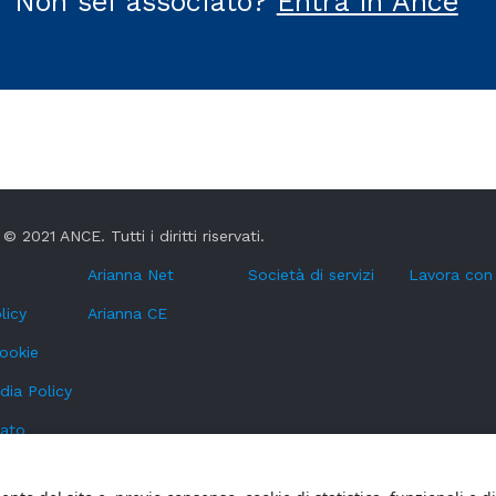
Non sei associato?
Entra in Ance
© 2021 ANCE. Tutti i diritti riservati.
Arianna Net
Società di servizi
Lavora con
licy
Arianna CE
cookie
dia Policy
tato
oni Whistleblowing