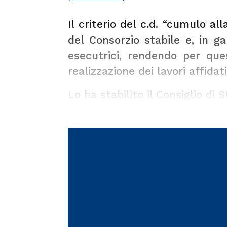
Il criterio del c.d. “cumulo al
del Consorzio stabile e, in g
esecutrici, rendendo per ques
realizzazione dei lavori affidati
Lo ha stabilito il
Consiglio di 