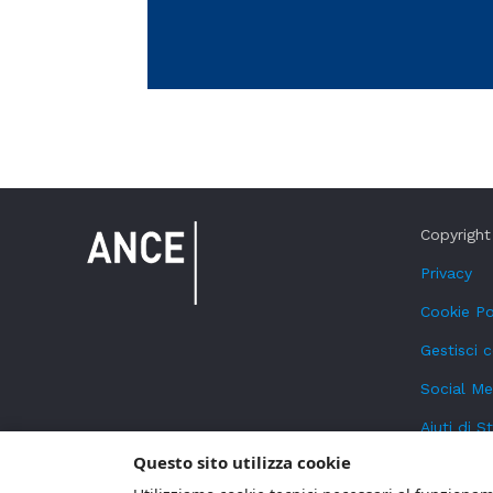
Copyright 
Privacy
Cookie Po
Gestisci 
Social Me
Aiuti di S
Questo sito utilizza cookie
Segnalazi