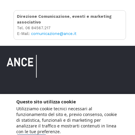
Direzione Comunicazione, eventi e marketing
associativo
Tel. 06 84567.217
E-Mail:
comunicazione@ance.it
Copyright © 2021 ANCE. Tutti i diritti riservati.
Questo sito utilizza cookie
Utilizziamo cookie tecnici necessari al
Privacy
Arianna Net
Società di
Lavora con noi
funzionamento del sito e, previo consenso, cookie
servizi
di statistica, funzionali e di marketing per
Cookie Policy
Arianna CE
analizzare il traffico e mostrarti contenuti in linea
con le tue preferenze.
Gestisci cookie