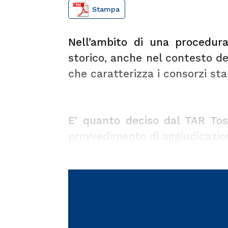
Stampa
Nell’ambito di una procedura
storico, anche nel contesto del
che caratterizza i consorzi stab
E’ quanto deciso dal TAR To
provvedimento di aggiudicazion