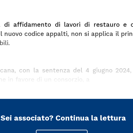
 di affidamento di lavori di restauro e c
 nuovo codice appalti, non si applica il pri
ili.
scana, con la
sentenza del 4 giugno 2024,
e in favore di un consorzio, a
Sei associato?
Continua la lettura