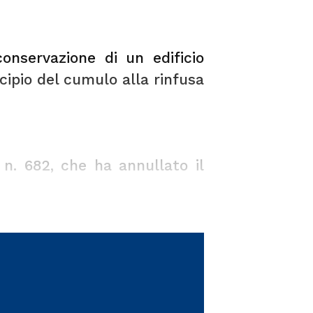
onservazione di un edificio
ncipio del cumulo alla rinfusa
 n. 682
, che ha annullato il