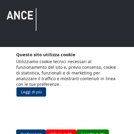
Copyright © 2021 ANCE. Tutti i diritti riservati.
Questo sito utilizza cookie
Utilizziamo cookie tecnici necessari al
Privacy
Arianna Net
Società di
Lavora con noi
funzionamento del sito e, previo consenso, cookie
servizi
di statistica, funzionali e di marketing per
Cookie Policy
Arianna CE
analizzare il traffico e mostrarti contenuti in linea
con le tue preferenze.
Gestisci cookie
Leggi di più
Social Media Policy
Aiuti di Stato
Segnalazioni Whistleblowing