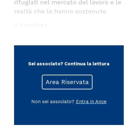
rifugiati nel mercato del lavoro e le
realtà che le hanno sostenute.
Il
termine<
Sei associato?
Continua la lettura
Area Riservata
Non sei associato?
Entra in Ance