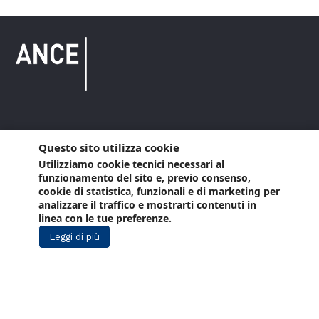
Copyright © 2021 ANCE. Tutti i diritti riservati.
Questo sito utilizza cookie
Utilizziamo cookie tecnici necessari al
Privacy
Arianna Net
Società di
Lavora con noi
funzionamento del sito e, previo consenso,
servizi
cookie di statistica, funzionali e di marketing per
Cookie Policy
Arianna CE
analizzare il traffico e mostrarti contenuti in
linea con le tue preferenze.
Gestisci cookie
Leggi di più
Social Media Policy
Aiuti di Stato
Segnalazioni Whistleblowing