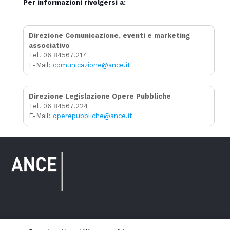
Per informazioni rivolgersi a:
Direzione Comunicazione, eventi e marketing
associativo
Tel. 06 84567.217
E-Mail:
comunicazione@ance.it
Direzione Legislazione Opere Pubbliche
Tel. 06 84567.224
E-Mail:
operepubbliche@ance.it
Copyright © 2021 ANCE. Tutti i diritti riservati.