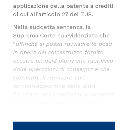
applicazione della patente a crediti
di cui all’articolo 27 del TUS.
Nella suddetta sentenza, la
Suprema Corte ha evidenziato che
“
affinché si possa ravvisare la posa
in opera del calcestruzzo fornito
occorre un quid pluris che fuoriesca
dalle operazioni di consegna e che
consenta di ravvisare una
compartecipazione della ditta
fornitrice alla installazione concreta
del materiale fornito, al di là de