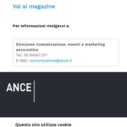
Vai al magazine
Per informazioni rivolgersi a:
Direzione Comunicazione, eventi e marketing
associativo
Tel. 06 84567.217
E-Mail:
comunicazione@ance.it
Copyright © 2021 ANCE. Tutti i diritti riservati.
Questo sito utilizza cookie