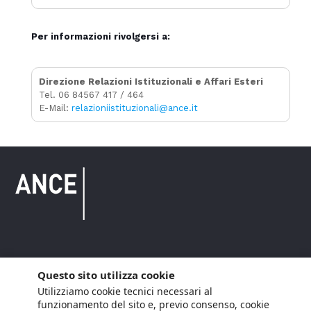
Per informazioni rivolgersi a:
Direzione Relazioni Istituzionali e Affari Esteri
Tel. 06 84567 417 / 464
E-Mail:
relazioniistituzionali@ance.it
Copyright © 2021 ANCE. Tutti i diritti riservati.
Questo sito utilizza cookie
Utilizziamo cookie tecnici necessari al
Privacy
Arianna Net
Società di
Lavora con noi
funzionamento del sito e, previo consenso, cookie
servizi