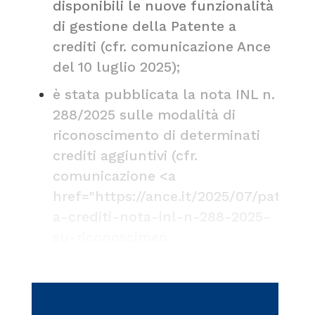
disponibili le nuove funzionalità
di gestione della Patente a
crediti (cfr. comunicazione
Ance
del 10 luglio 2025
);
è stata pubblicata la nota INL n.
288/2025 sulle modalità di
riconoscimento di determinati
crediti aggiuntivi (cfr.
comunicazione <a
href="https://ance.it/2025/07/patente
a-crediti-nota-inl-n-288-2025-
su-riconoscimen