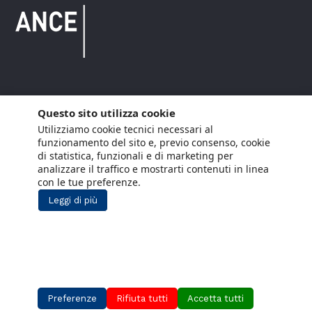
Copyright © 2021 ANCE. Tutti i diritti riservati.
Questo sito utilizza cookie
Utilizziamo cookie tecnici necessari al
Privacy
Arianna Net
Società di
Lavora con noi
funzionamento del sito e, previo consenso, cookie
servizi
di statistica, funzionali e di marketing per
Cookie Policy
Arianna CE
analizzare il traffico e mostrarti contenuti in linea
con le tue preferenze.
Gestisci cookie
Leggi di più
Social Media Policy
Aiuti di Stato
Segnalazioni Whistleblowing
Preferenze
Rifiuta tutti
Accetta tutti