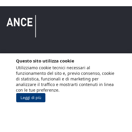
Copyright © 2021 ANCE. Tutti i diritti riservati.
Questo sito utilizza cookie
Utilizziamo cookie tecnici necessari al
Privacy
Arianna Net
Società di
Lavora con noi
funzionamento del sito e, previo consenso, cookie
servizi
di statistica, funzionali e di marketing per
Cookie Policy
Arianna CE
analizzare il traffico e mostrarti contenuti in linea
con le tue preferenze.
Gestisci cookie
Leggi di più
Social Media Policy
Aiuti di Stato
Segnalazioni Whistleblowing