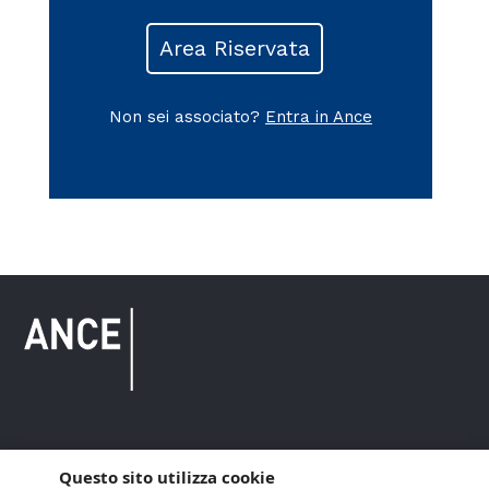
Area Riservata
Non sei associato?
Entra in Ance
Copyright © 2021 ANCE. Tutti i diritti riservati.
Questo sito utilizza cookie