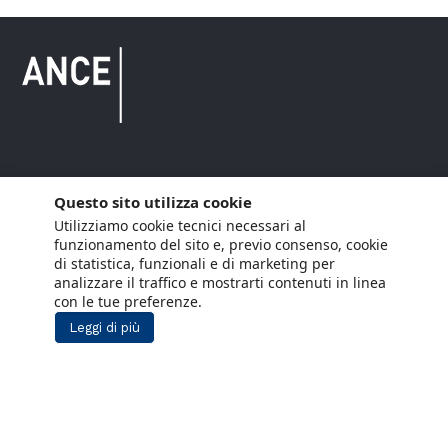
Copyright © 2021 ANCE. Tutti i diritti riservati.
Questo sito utilizza cookie
Utilizziamo cookie tecnici necessari al
Privacy
Arianna Net
Società di
Lavora con noi
funzionamento del sito e, previo consenso, cookie
servizi
di statistica, funzionali e di marketing per
Cookie Policy
Arianna CE
analizzare il traffico e mostrarti contenuti in linea
con le tue preferenze.
Gestisci cookie
Leggi di più
Social Media Policy
Aiuti di Stato
Segnalazioni Whistleblowing