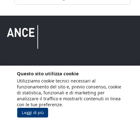
Copyright © 2021 ANCE. Tutti i diritti riservati.
Questo sito utilizza cookie
Utilizziamo cookie tecnici necessari al
Privacy
Arianna Net
Società di
Lavora con noi
funzionamento del sito e, previo consenso, cookie
servizi
di statistica, funzionali e di marketing per
Cookie Policy
Arianna CE
analizzare il traffico e mostrarti contenuti in linea
con le tue preferenze.
Gestisci cookie
Leggi di più
Social Media Policy
Aiuti di Stato
Segnalazioni Whistleblowing