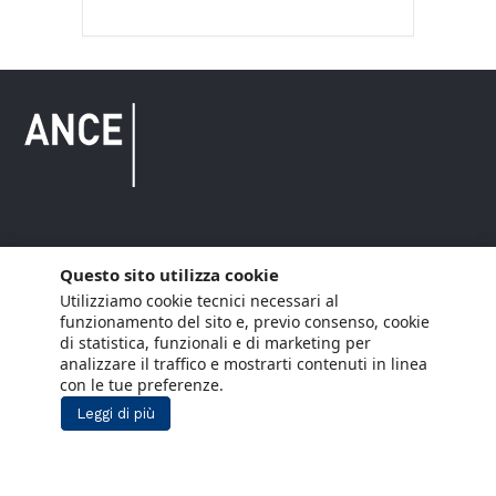
Copyright © 2021 ANCE. Tutti i diritti riservati.
Questo sito utilizza cookie
Utilizziamo cookie tecnici necessari al
Privacy
Arianna Net
Società di
Lavora con noi
funzionamento del sito e, previo consenso, cookie
servizi
di statistica, funzionali e di marketing per
Cookie Policy
Arianna CE
analizzare il traffico e mostrarti contenuti in linea
con le tue preferenze.
Gestisci cookie
Leggi di più
Social Media Policy
Aiuti di Stato
Segnalazioni Whistleblowing