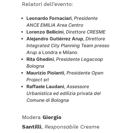
Relatori dell’evento:
Leonardo Fornaciari
,
Presidente
ANCE EMILIA Area Centro
Lorenzo Bellicini
,
Direttore CRESME
Alejandro Gutiérrez Arup
,
Direttore
Integrated City Planning Team presso
Arup
a Londra e Milano
Rita Ghedini
,
Presidente Legacoop
Bologna
Maurizio Piolanti
,
Presidente Open
Project srl
Raffaele Laudani
,
Assessore
Urbanistica ed edilizia privata del
Comune di Bologna
Modera
Giorgio
Santilli
,
Responsabile Cresme