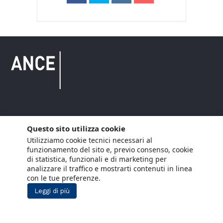
Copyright © 2021 ANCE. Tutti i diritti riservati.
Questo sito utilizza cookie
Utilizziamo cookie tecnici necessari al
Privacy
Arianna Net
Società di
Lavora con noi
funzionamento del sito e, previo consenso, cookie
servizi
di statistica, funzionali e di marketing per
Cookie Policy
Arianna CE
analizzare il traffico e mostrarti contenuti in linea
con le tue preferenze.
Gestisci cookie
Leggi di più
Social Media Policy
Aiuti di Stato
Segnalazioni Whistleblowing