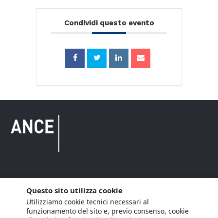
Condividi questo evento
Copyright © 2021 ANCE. Tutti i diritti riservati.
Questo sito utilizza cookie
Utilizziamo cookie tecnici necessari al
Privacy
Arianna Net
Società di
Lavora con noi
funzionamento del sito e, previo consenso, cookie
servizi