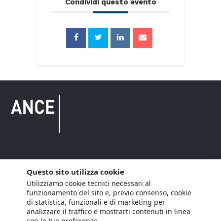
Condividi questo evento
Copyright © 2021 ANCE. Tutti i diritti riservati.
Questo sito utilizza cookie
Utilizziamo cookie tecnici necessari al
Privacy
Arianna Net
Società di
Lavora con noi
funzionamento del sito e, previo consenso, cookie
servizi
di statistica, funzionali e di marketing per
Cookie Policy
Arianna CE
analizzare il traffico e mostrarti contenuti in linea
con le tue preferenze.