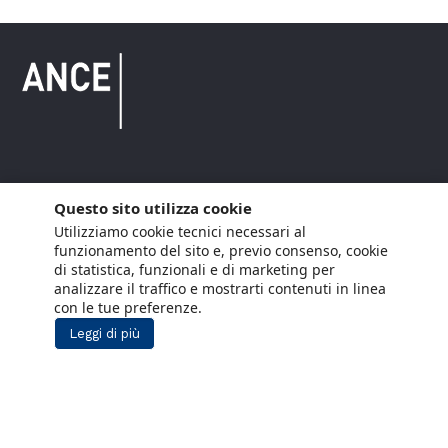
Copyright © 2021 ANCE. Tutti i diritti riservati.
Questo sito utilizza cookie
Utilizziamo cookie tecnici necessari al
Privacy
Arianna Net
Società di
Lavora con noi
funzionamento del sito e, previo consenso, cookie
servizi
di statistica, funzionali e di marketing per
Cookie Policy
Arianna CE
analizzare il traffico e mostrarti contenuti in linea
con le tue preferenze.
Gestisci cookie
Leggi di più
Social Media Policy
Aiuti di Stato
Segnalazioni Whistleblowing