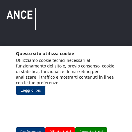
Copyright © 2021 ANCE. Tutti i diritti riservati.
Questo sito utilizza cookie
Utilizziamo cookie tecnici necessari al
Privacy
Arianna Net
Società di
Lavora con noi
funzionamento del sito e, previo consenso, cookie
servizi
di statistica, funzionali e di marketing per
Cookie Policy
Arianna CE
analizzare il traffico e mostrarti contenuti in linea
con le tue preferenze.
Gestisci cookie
Leggi di più
Social Media Policy
Aiuti di Stato
Segnalazioni Whistleblowing
Preferenze
Rifiuta tutti
Accetta tutti