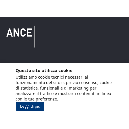
Copyright © 2021 ANCE. Tutti i diritti riservati.
Questo sito utilizza cookie
Utilizziamo cookie tecnici necessari al
Privacy
Arianna Net
Società di
Lavora con noi
funzionamento del sito e, previo consenso, cookie
servizi
di statistica, funzionali e di marketing per
Cookie Policy
Arianna CE
analizzare il traffico e mostrarti contenuti in linea
con le tue preferenze.
Gestisci cookie
Leggi di più
Social Media Policy
Aiuti di Stato
Segnalazioni Whistleblowing