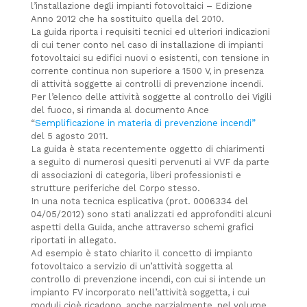
l’installazione degli impianti fotovoltaici – Edizione
Anno 2012 che ha sostituito quella del 2010.
La guida riporta i requisiti tecnici ed ulteriori indicazioni
di cui tener conto nel caso di installazione di impianti
fotovoltaici su edifici nuovi o esistenti, con tensione in
corrente continua non superiore a 1500 V, in presenza
di attività soggette ai controlli di prevenzione incendi.
Per l’elenco delle attività soggette al controllo dei Vigili
del fuoco, si rimanda al documento Ance
“
Semplificazione in materia di prevenzione incendi”
del 5 agosto 2011.
La guida è stata recentemente oggetto di chiarimenti
a seguito di numerosi quesiti pervenuti ai VVF da parte
di associazioni di categoria, liberi professionisti e
strutture periferiche del Corpo stesso.
In una nota tecnica esplicativa (prot. 0006334 del
04/05/2012) sono stati analizzati ed approfonditi alcuni
aspetti della Guida, anche attraverso schemi grafici
riportati in allegato.
Ad esempio è stato chiarito il concetto di impianto
fotovoltaico a servizio di un’attività soggetta al
controllo di prevenzione incendi, con cui si intende un
impianto FV incorporato nell’attività soggetta, i cui
moduli cioè ricadono, anche parzialmente, nel volume