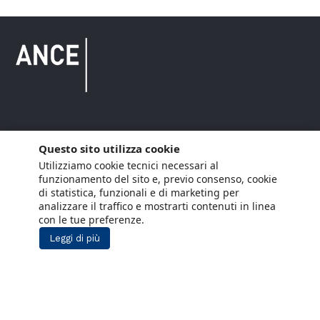
Copyright © 2021 ANCE. Tutti i diritti riservati.
Questo sito utilizza cookie
Utilizziamo cookie tecnici necessari al
Privacy
Arianna Net
Società di
Lavora con noi
funzionamento del sito e, previo consenso, cookie
servizi
di statistica, funzionali e di marketing per
Cookie Policy
Arianna CE
analizzare il traffico e mostrarti contenuti in linea
con le tue preferenze.
Gestisci cookie
Leggi di più
Social Media Policy
Aiuti di Stato
Segnalazioni Whistleblowing