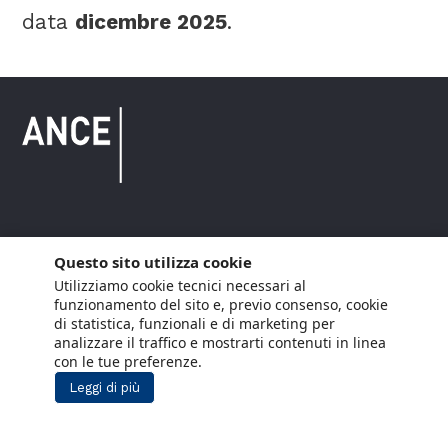
data
dicembre 2025
.
Copyright © 2021 ANCE. Tutti i diritti riservati.
Questo sito utilizza cookie
Utilizziamo cookie tecnici necessari al
Privacy
Arianna Net
Società di
Lavora con noi
funzionamento del sito e, previo consenso, cookie
servizi
di statistica, funzionali e di marketing per
Cookie Policy
Arianna CE
analizzare il traffico e mostrarti contenuti in linea
con le tue preferenze.
Gestisci cookie
Leggi di più
Social Media Policy
Aiuti di Stato