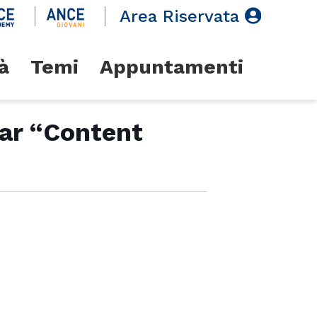
Area Riservata
à
Temi
Appuntamenti
nar “Content
1