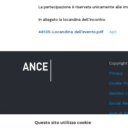
La partecipazione è riservata unicamente alle i
In allegato la locandina dell’incontro.
46135-Locandina dell’evento.pdf
Apri
Copyright 
Privacy
Cookie Po
Gestisci 
Social Me
Aiuti di S
Questo sito utilizza cookie
Segnalazi