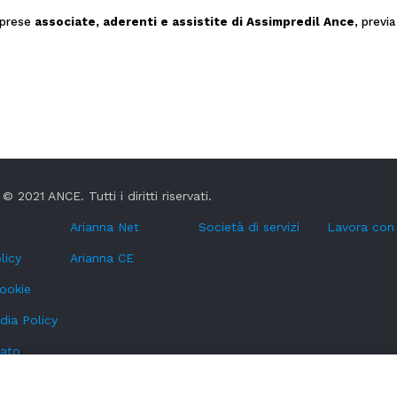
mprese
associate, aderenti e assistite di Assimpredil Ance
, previ
© 2021 ANCE. Tutti i diritti riservati.
Arianna Net
Società di servizi
Lavora con
licy
Arianna CE
cookie
dia Policy
tato
oni Whistleblowing