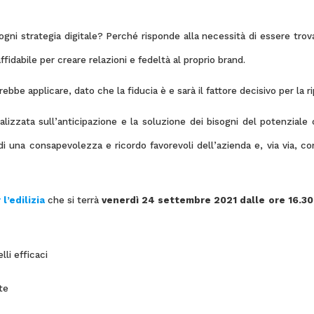
ni strategia digitale? Perché risponde alla necessità di essere trovat
affidabile per creare relazioni e fedeltà al proprio brand.
be applicare, dato che la fiducia è e sarà il fattore decisivo per la ri
lizzata sull’anticipazione e la soluzione dei bisogni del potenziale 
i una consapevolezza e ricordo favorevoli dell’azienda e, via via, co
l’edilizia
che si terrà
venerdì 24 settembre 2021 dalle ore 16.30
li efficaci
te