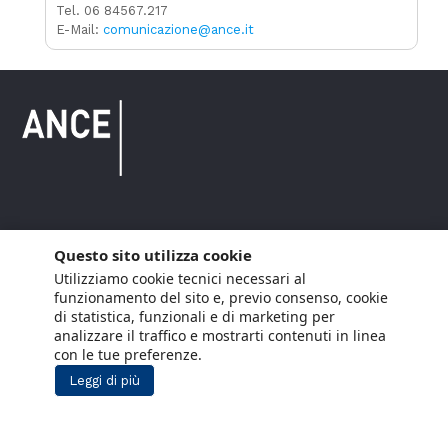
Tel. 06 84567.217
E-Mail:
comunicazione@ance.it
Copyright © 2021 ANCE. Tutti i diritti riservati.
Questo sito utilizza cookie
Utilizziamo cookie tecnici necessari al
Privacy
Arianna Net
Società di
Lavora con noi
funzionamento del sito e, previo consenso, cookie
servizi
di statistica, funzionali e di marketing per
Cookie Policy
Arianna CE
analizzare il traffico e mostrarti contenuti in linea
con le tue preferenze.
Gestisci cookie
Leggi di più
Social Media Policy
Aiuti di Stato
Segnalazioni Whistleblowing