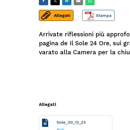
Allegati
Stampa
Arrivate riflessioni più approf
pagina de Il Sole 24 Ore, sui 
varato alla Camera per la chi
Allegati
Sole_30_12_23
Apri