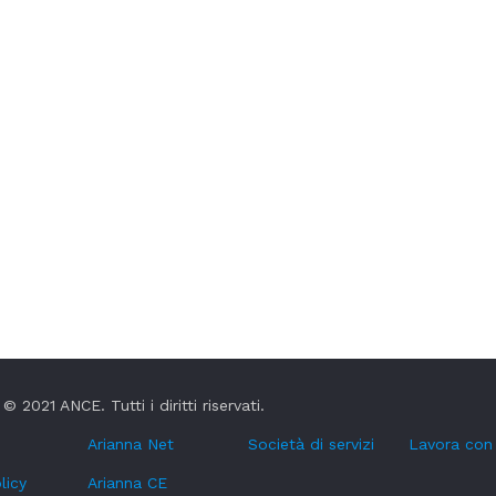
© 2021 ANCE. Tutti i diritti riservati.
Arianna Net
Società di servizi
Lavora con
licy
Arianna CE