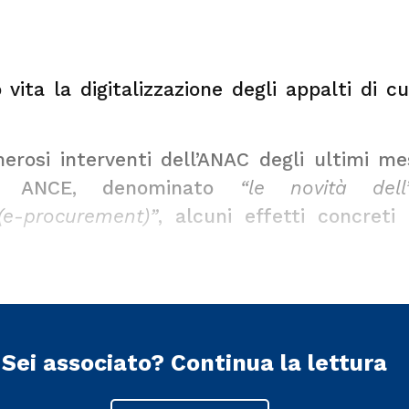
ita la digitalizzazione degli appalti di cui
merosi interventi dell’ANAC degli ultimi me
ier ANCE, denominato
“le novità dell
(e-procurement)”
, alcuni effetti concreti 
Sei associato?
Continua la lettura