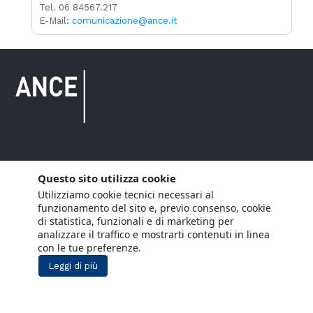
Tel. 06 84567.217
E-Mail:
comunicazione@ance.it
Copyright © 2021 ANCE. Tutti i diritti riservati.
Questo sito utilizza cookie
Utilizziamo cookie tecnici necessari al
Privacy
Arianna Net
Società di
Lavora con noi
funzionamento del sito e, previo consenso, cookie
servizi
di statistica, funzionali e di marketing per
Cookie Policy
Arianna CE
analizzare il traffico e mostrarti contenuti in linea
con le tue preferenze.
Gestisci cookie
Leggi di più
Social Media Policy
Aiuti di Stato
Segnalazioni Whistleblowing