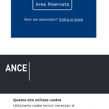
Area Riservata
Non sei associato?
Entra in Ance
Copyright © 2021 ANCE. Tutti i diritti riservati.
Questo sito utilizza cookie
Utilizziamo cookie tecnici necessari al
Privacy
Arianna Net
Società di
Lavora con noi