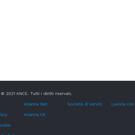
© 2021 ANCE. Tutti i diritti riservati.
Arianna Net
Società di servizi
Lavora con
licy
Arianna CE
cookie