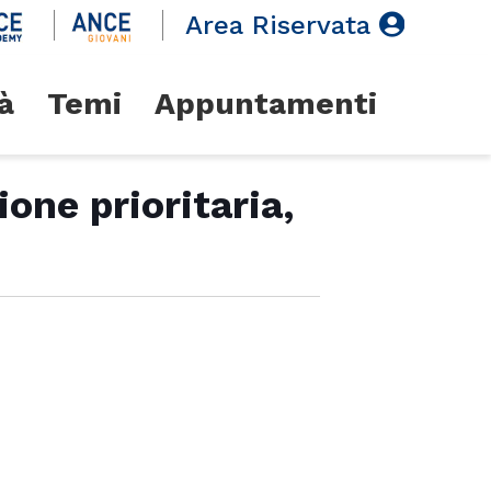
Area Riservata
à
Temi
Appuntamenti
one prioritaria,