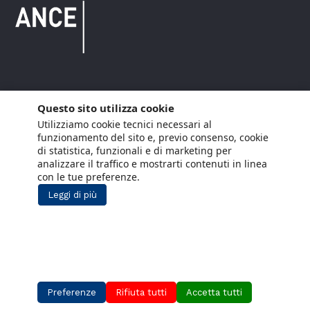
Copyright © 2021 ANCE. Tutti i diritti riservati.
Questo sito utilizza cookie
Utilizziamo cookie tecnici necessari al
Privacy
Arianna Net
Società di
Lavora con noi
funzionamento del sito e, previo consenso, cookie
servizi
di statistica, funzionali e di marketing per
Cookie Policy
Arianna CE
analizzare il traffico e mostrarti contenuti in linea
con le tue preferenze.
Gestisci cookie
Leggi di più
Social Media Policy
Aiuti di Stato
Segnalazioni Whistleblowing
Preferenze
Rifiuta tutti
Accetta tutti