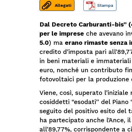
Allegati
Stampa
Dal Decreto Carburanti-bis” (
per le imprese
che avevano inv
5.0
) ma
erano rimaste senza i
credito d’imposta pari all’89,7
in beni materiali e immateriali 
euro, nonché un contributo fina
fotovoltaici per la produzione 
Viene, così, superato l’inizial
cosiddetti “esodati” del Piano 
seguito del positivo esito del 
ha partecipato anche l’Ance, i
all’89,77%, corrispondente a ci