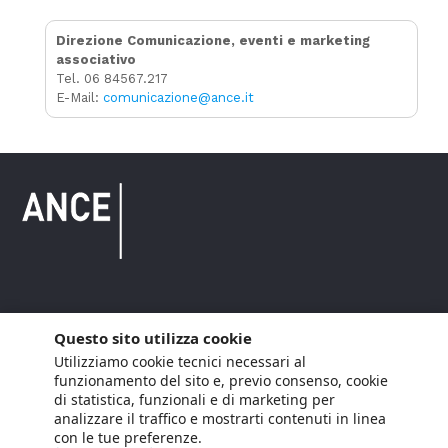
Direzione Comunicazione, eventi e marketing
associativo
Tel. 06 84567.217
E-Mail:
comunicazione@ance.it
Copyright © 2021 ANCE. Tutti i diritti riservati.
Questo sito utilizza cookie
Utilizziamo cookie tecnici necessari al
Privacy
Arianna Net
Società di
Lavora con noi
funzionamento del sito e, previo consenso, cookie
servizi
di statistica, funzionali e di marketing per
Cookie Policy
Arianna CE
analizzare il traffico e mostrarti contenuti in linea
con le tue preferenze.
Gestisci cookie