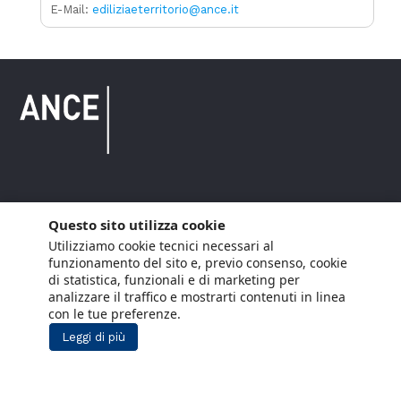
E-Mail:
ediliziaeterritorio@ance.it
Copyright © 2021 ANCE. Tutti i diritti riservati.
Questo sito utilizza cookie
Utilizziamo cookie tecnici necessari al
Privacy
Arianna Net
Società di
Lavora con noi
funzionamento del sito e, previo consenso, cookie
servizi
di statistica, funzionali e di marketing per
Cookie Policy
Arianna CE
analizzare il traffico e mostrarti contenuti in linea
con le tue preferenze.
Gestisci cookie
Leggi di più
Social Media Policy
Aiuti di Stato
Segnalazioni Whistleblowing