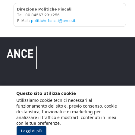
Direzione Politiche Fiscali
Tel. 06 84567.291/256
E-Mail:
politichefiscali@ance.it
Copyright © 2021 ANCE. Tutti i diritti riservati.
Questo sito utilizza cookie
Utilizziamo cookie tecnici necessari al
Privacy
Arianna Net
Società di
Lavora con noi
funzionamento del sito e, previo consenso, cookie
servizi
di statistica, funzionali e di marketing per
Cookie Policy
Arianna CE
analizzare il traffico e mostrarti contenuti in linea
con le tue preferenze.
Gestisci cookie
Leggi di più
Social Media Policy