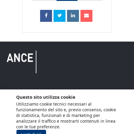
Copyright © 2021 ANCE. Tutti i diritti riservati.
Questo sito utilizza cookie
Utilizziamo cookie tecnici necessari al
Privacy
Arianna Net
Società di
Lavora con noi
funzionamento del sito e, previo consenso, cookie
servizi
di statistica, funzionali e di marketing per
Cookie Policy
Arianna CE
analizzare il traffico e mostrarti contenuti in linea
con le tue preferenze.
Gestisci cookie