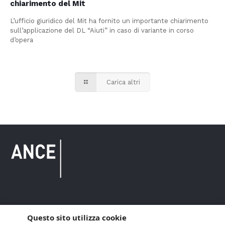
chiarimento del Mit
L’ufficio giuridico del Mit ha fornito un importante chiarimento
sull’applicazione del DL “Aiuti” in caso di variante in corso
d’opera
Carica altri
Copyright © 2021 ANCE. Tutti i diritti riservati.
Questo sito utilizza cookie