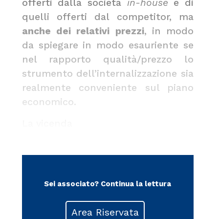
offerti dalla società
in-house
e di
quelli offerti dal competitor, ma
anche dei relativi prezzi
, in modo
da spiegare in modo esauriente se
nel rapporto qualità/prezzo lo
strumento dell’internalizzazione sia
realmente conveniente sul piano
economico.
La vicenda
Sei associato?
Continua la lettura
Area Riservata