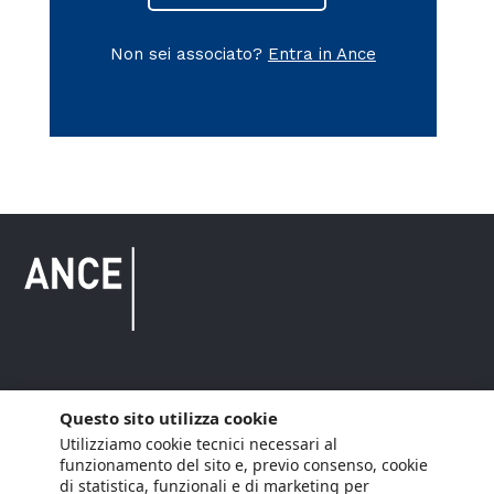
Non sei associato?
Entra in Ance
Copyright © 2021 ANCE. Tutti i diritti riservati.
Questo sito utilizza cookie
Utilizziamo cookie tecnici necessari al
Privacy
Arianna Net
Società di
Lavora con noi
funzionamento del sito e, previo consenso, cookie
servizi
di statistica, funzionali e di marketing per