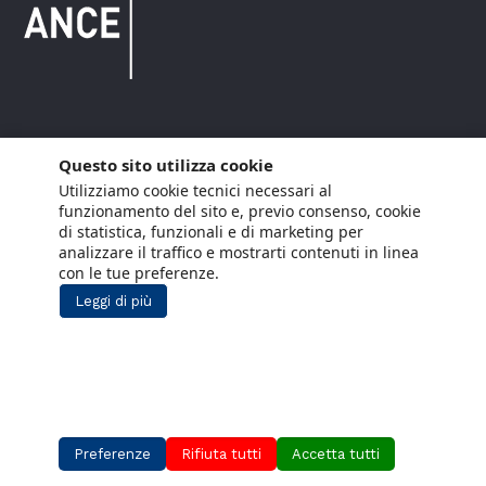
Copyright © 2021 ANCE. Tutti i diritti riservati.
Questo sito utilizza cookie
Utilizziamo cookie tecnici necessari al
Privacy
Arianna Net
Società di
Lavora con noi
funzionamento del sito e, previo consenso, cookie
servizi
di statistica, funzionali e di marketing per
Cookie Policy
Arianna CE
analizzare il traffico e mostrarti contenuti in linea
con le tue preferenze.
Gestisci cookie
Leggi di più
Social Media Policy
Aiuti di Stato
Segnalazioni Whistleblowing
Preferenze
Rifiuta tutti
Accetta tutti