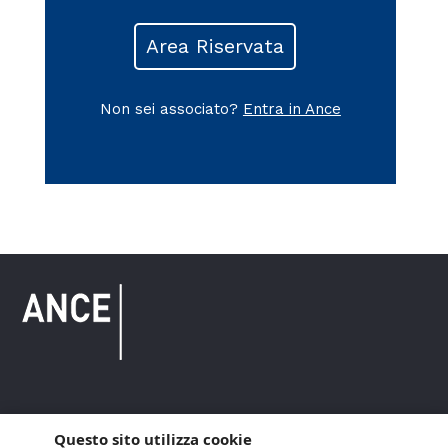
Area Riservata
Non sei associato?
Entra in Ance
Copyright © 2021 ANCE. Tutti i diritti riservati.
Questo sito utilizza cookie