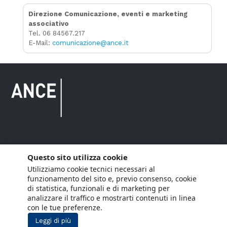
Direzione Comunicazione, eventi e marketing
associativo
Tel. 06 84567.217
E-Mail:
comunicazione@ance.it
Copyright © 2021 ANCE. Tutti i diritti riservati.
Questo sito utilizza cookie
Utilizziamo cookie tecnici necessari al
Privacy
Arianna Net
Società di
Lavora con noi
funzionamento del sito e, previo consenso, cookie
servizi
di statistica, funzionali e di marketing per
Cookie Policy
Arianna CE
analizzare il traffico e mostrarti contenuti in linea
con le tue preferenze.
Gestisci cookie
Leggi di più
Social Media Policy