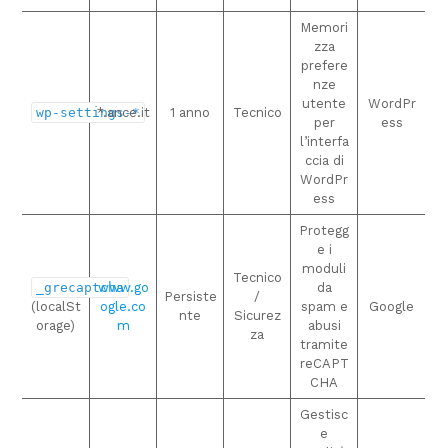
Memori
zza
prefere
nze
utente
WordPr
wp-settings-*
*.ance.it
1 anno
Tecnico
per
ess
l’interfa
ccia di
WordPr
ess
Protegg
e i
moduli
Tecnico
_grecaptcha
www.go
da
Persiste
/
(localSt
ogle.co
spam e
Google
nte
Sicurez
orage)
m
abusi
za
tramite
reCAPT
CHA
Gestisc
e