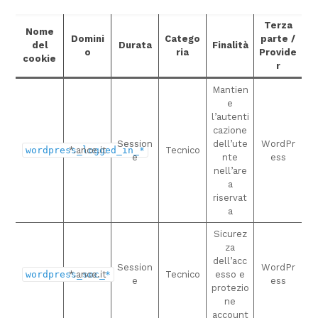
Terza
Nome
Domini
Catego
parte /
del
Durata
Finalità
o
ria
Provide
cookie
r
Mantien
e
l’autenti
cazione
Session
dell’ute
WordPr
wordpress_logged_in_*
*.ance.it
Tecnico
e
nte
ess
nell’are
a
riservat
a
Sicurez
za
dell’acc
Session
WordPr
wordpress_sec_*
*.ance.it
Tecnico
esso e
e
ess
protezio
ne
account