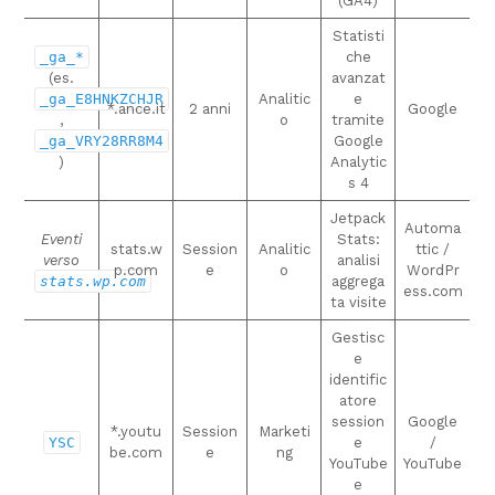
(GA4)
Statisti
_ga_*
che
(es.
avanzat
_ga_E8HNKZCHJR
Analitic
e
*.ance.it
2 anni
Google
,
o
tramite
_ga_VRY28RR8M4
Google
)
Analytic
s 4
Jetpack
Automa
Eventi
Stats:
stats.w
Session
Analitic
ttic /
verso
analisi
p.com
e
o
WordPr
stats.wp.com
aggrega
ess.com
ta visite
Gestisc
e
identific
atore
session
Google
*.youtu
Session
Marketi
YSC
e
/
be.com
e
ng
YouTube
YouTube
e