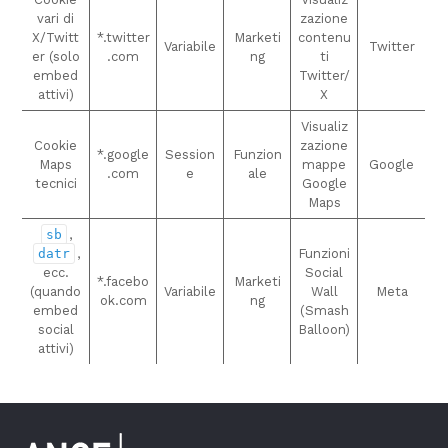
vari di
zazione
X/Twitt
*.twitter
Marketi
contenu
Variabile
Twitter
er (solo
.com
ng
ti
embed
Twitter/
attivi)
X
Visualiz
Cookie
zazione
*.google
Session
Funzion
Maps
mappe
Google
.com
e
ale
tecnici
Google
Maps
sb
,
datr
,
Funzioni
ecc.
Social
*.facebo
Marketi
(quando
Variabile
Wall
Meta
ok.com
ng
embed
(Smash
social
Balloon)
attivi)