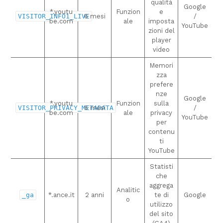
qualità
Google
*.youtu
Funzion
e
VISITOR_INFO1_LIVE
6 mesi
/
be.com
ale
imposta
YouTube
zioni del
player
video
Memori
zza
prefere
nze
Google
*.youtu
Funzion
sulla
VISITOR_PRIVACY_METADATA
6 mesi
/
be.com
ale
privacy
YouTube
per
contenu
ti
YouTube
Statisti
che
aggrega
Analitic
_ga
*.ance.it
2 anni
te di
Google
o
utilizzo
del sito