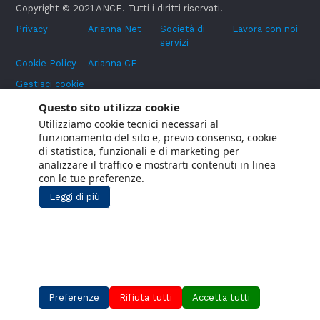
Copyright © 2021 ANCE. Tutti i diritti riservati.
Privacy
Arianna Net
Società di
Lavora con noi
servizi
Cookie Policy
Arianna CE
Gestisci cookie
Social Media Policy
Questo sito utilizza cookie
Utilizziamo cookie tecnici necessari al
Aiuti di Stato
funzionamento del sito e, previo consenso, cookie
Segnalazioni Whistleblowing
di statistica, funzionali e di marketing per
analizzare il traffico e mostrarti contenuti in linea
con le tue preferenze.
Leggi di più
Preferenze
Rifiuta tutti
Accetta tutti