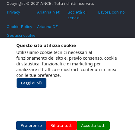
Copyright © 2021 ANCE. Tutti i diritti riservati.
Privacy
Arianna Net
Società di
Lavora con noi
servizi
Cookie Policy
Arianna CE
Gestisci cookie
Social Media Policy
Questo sito utilizza cookie
Utilizziamo cookie tecnici necessari al
Aiuti di Stato
funzionamento del sito e, previo consenso, cookie
Segnalazioni Whistleblowing
di statistica, funzionali e di marketing per
analizzare il traffico e mostrarti contenuti in linea
con le tue preferenze.
Leggi di più
Preferenze
Rifiuta tutti
Accetta tutti