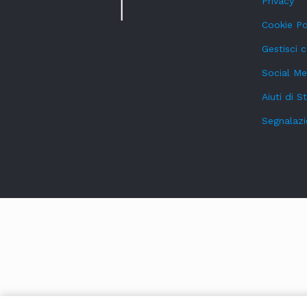
Privacy
Cookie Po
Gestisci 
Social Me
Aiuti di S
Segnalazi