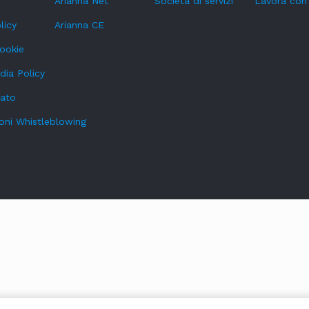
Arianna Net
Società di servizi
Lavora con
licy
Arianna CE
cookie
dia Policy
tato
oni Whistleblowing