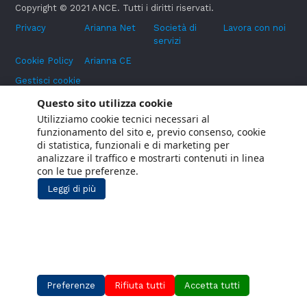
Copyright © 2021 ANCE. Tutti i diritti riservati.
Privacy
Arianna Net
Società di
Lavora con noi
servizi
Cookie Policy
Arianna CE
Gestisci cookie
Social Media Policy
Questo sito utilizza cookie
Utilizziamo cookie tecnici necessari al
Aiuti di Stato
funzionamento del sito e, previo consenso, cookie
Segnalazioni Whistleblowing
di statistica, funzionali e di marketing per
analizzare il traffico e mostrarti contenuti in linea
con le tue preferenze.
Leggi di più
Preferenze
Rifiuta tutti
Accetta tutti